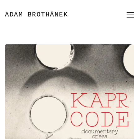
Přeskočit
na
ADAM BROTHÁNEK
obsah