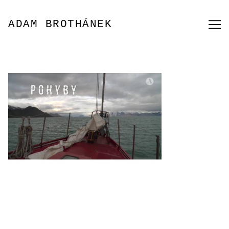
Přeskočit
na
ADAM BROTHÁNEK
obsah