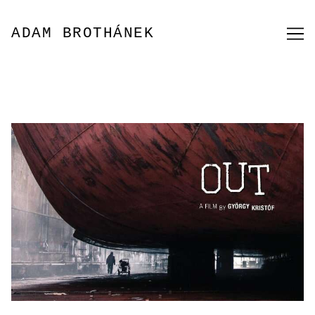
Přeskočit
na
ADAM BROTHÁNEK
obsah