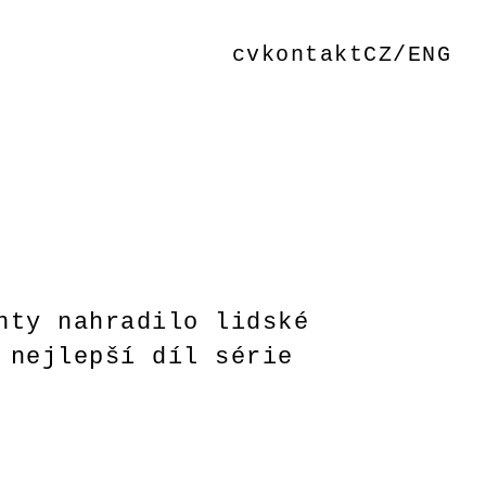
cv
kontakt
CZ/ENG
nty nahradilo lidské
 nejlepší díl série