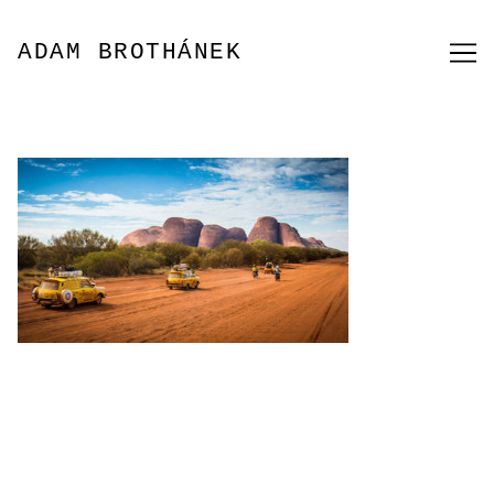
Přeskočit
na
ADAM BROTHÁNEK
obsah