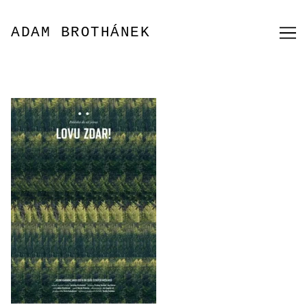
Přeskočit
na
ADAM BROTHÁNEK
obsah