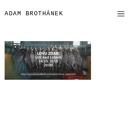
Přeskočit
na
ADAM BROTHÁNEK
obsah